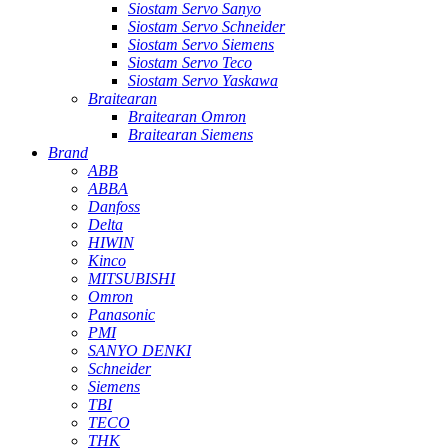
Siostam Servo Sanyo
Siostam Servo Schneider
Siostam Servo Siemens
Siostam Servo Teco
Siostam Servo Yaskawa
Braitearan
Braitearan Omron
Braitearan Siemens
Brand
ABB
ABBA
Danfoss
Delta
HIWIN
Kinco
MITSUBISHI
Omron
Panasonic
PMI
SANYO DENKI
Schneider
Siemens
TBI
TECO
THK