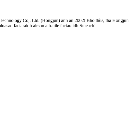
 Technology Co,. Ltd. (Hongjun) ann an 2002! Bho thùs, tha Hongjun
hluasad factaraidh airson a h-uile factaraidh Sìneach!