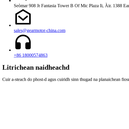
Seòmar 908 Jr Fantasia Tower B Of Mic Plaza Ii, Àir. 1388 
sales@gearmotor-china.com
+86 18000574863
Litrichean naidheachd
Cuir a-steach do phost-d agus cuiridh sinn thugad na planaichean fiosr