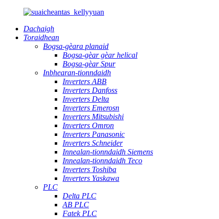
Dachaigh
Toraidhean
Bogsa-gèara planaid
Bogsa-gèar gèar helical
Bogsa-gèar Spur
Inbhearan-tionndaidh
Inverters ABB
Inverters Danfoss
Inverters Delta
Inverters Emerosn
Inverters Mitsubishi
Inverters Omron
Inverters Panasonic
Inverters Schneider
Innealan-tionndaidh Siemens
Innealan-tionndaidh Teco
Inverters Toshiba
Inverters Yaskawa
PLC
Delta PLC
AB PLC
Fatek PLC