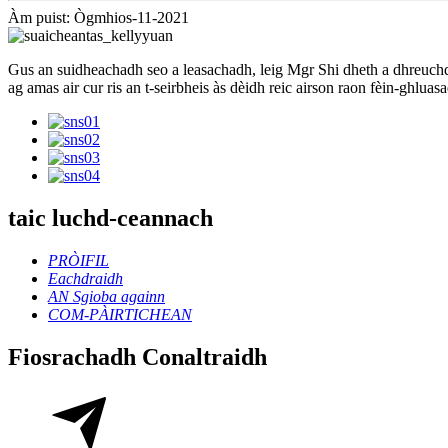
Àm puist: Ògmhios-11-2021
Gus an suidheachadh seo a leasachadh, leig Mgr Shi dheth a dhreuc
ag amas air cur ris an t-seirbheis às dèidh reic airson raon fèin-ghluas
taic luchd-ceannach
PRÒIFIL
Eachdraidh
AN Sgioba againn
COM-PÀIRTICHEAN
Fiosrachadh Conaltraidh