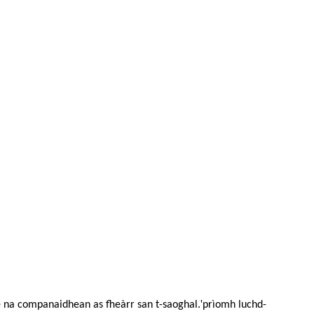
'
 na companaidhean as fheàrr san t-saoghal.
prìomh luchd-