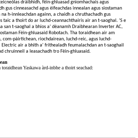
teicneòlas dràibhidh, fèin-ghluasad gnìomhachais agus
idh gus cinneasachd agus èifeachdas innealan agus siostaman
 na h-innleachdan againn, a chaidh a chruthachadh gus
s taic a thoirt do ar luchd-ceannach
thairis air an t-saoghal.
’S e
 san t-saoghal a bhios a’ dèanamh Draibhearan Inverter AC,
iostaman Fèin-ghluasaid Robotach. Tha toraidhean air am
 com-pàirtichean, riochdairean, luchd-reic, agus luchd-
Electric air a bhith a’ frithealadh feumalachdan an t-saoghail
d chruinneil a leasachadh tro Fèin-ghluasaid.
hean
 toraidhean Yaskawa àrd-inbhe a thoirt seachad: