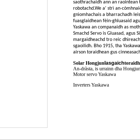
saothrachaidh ann an raointean 
robotachd.
We
a’ strì an-còmhna
gnìomhachais a bharrachadh leis
fuasglaidhean fèin-ghluasaid agu
Yaskawa an companaidh as motha
Smachd Servo is Gluasad, agus S
margaidheachd tro reic dhìreach,
sgaoilidh. Bho 1915, tha Yaskawa 
airson toraidhean gus cinneasach
Solar Hongjun
Iasgaich
toraid
An-dràsta, is urrainn dha Hongjun
Motor servo Yaskawa
Inverters Yaskawa