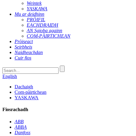
Weintek
YASKAWA
Mu ar deidhinn
PRÒIFIL
EACHDRAIDH
AN Sgioba againn
COM-PÀIRTICHEAN
Pròiseact
Seirbheis
Naidheachdan
Cuir fios
English
Dachaigh
Com-pàirtichean
YASKAWA
Fiosrachadh
ABB
ABBA
Danfoss