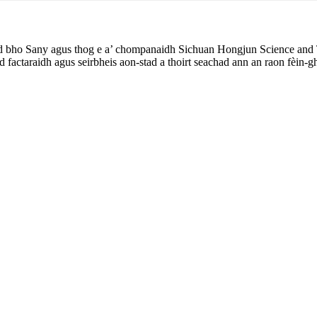
hd bho Sany agus thog e a’ chompanaidh Sichuan Hongjun Science and
ad factaraidh agus seirbheis aon-stad a thoirt seachad ann an raon fèin-g