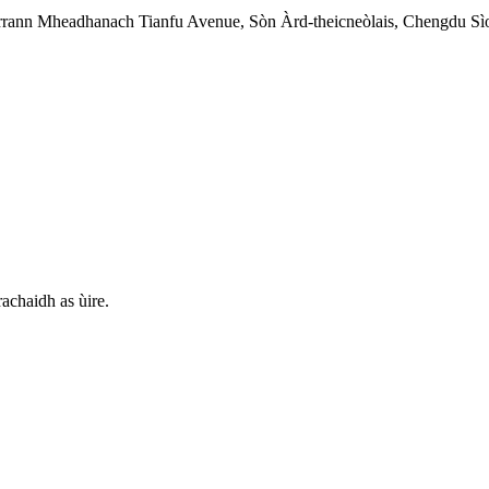
Earrann Mheadhanach Tianfu Avenue, Sòn Àrd-theicneòlais, Chengdu S
achaidh as ùire.